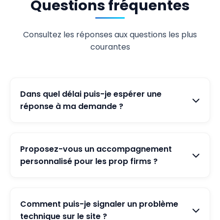
Questions fréquentes
Consultez les réponses aux questions les plus
courantes
Dans quel délai puis-je espérer une
réponse à ma demande ?
Nous nous efforçons de répondre à toutes les
demandes dans un délai de 24 à 48 heures
Proposez-vous un accompagnement
ouvrées. Pour les questions urgentes, nous
personnalisé pour les prop firms ?
vous recommandons de nous contacter
directement par téléphone ou via notre
Oui, nous offrons un service de consultation
serveur Discord où notre équipe est
personnalisée où nos experts peuvent vous
généralement plus réactive.
Comment puis-je signaler un problème
aider à choisir la prop firm la plus adaptée à
technique sur le site ?