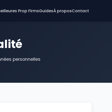
eilleures Prop Firms
Guides
À propos
Contact
lité
nnées personnelles