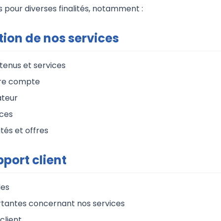
s pour diverses finalités, notamment :
tion de nos services
enus et services
tre compte
ateur
ices
tés et offres
port client
des
rtantes concernant nos services
client