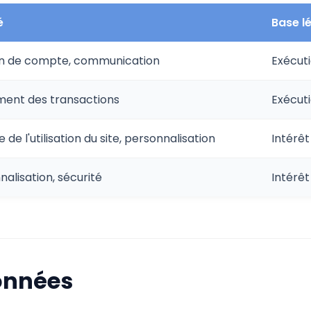
é
Base l
n de compte, communication
Exécut
ment des transactions
Exécut
 de l'utilisation du site, personnalisation
Intérê
nalisation, sécurité
Intérê
données