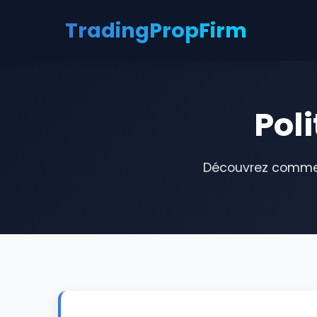
TradingProp
Firm
Pol
Découvrez comment