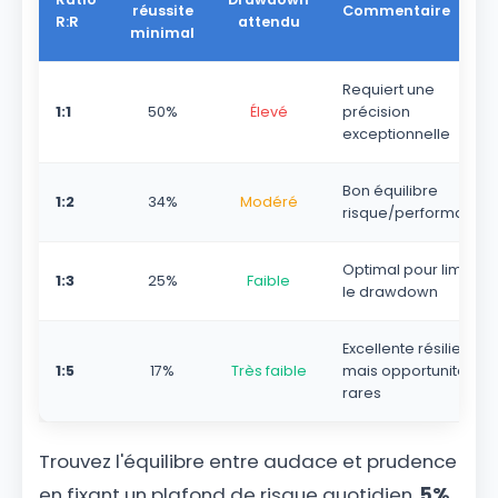
réussite
Commentaire
R:R
attendu
minimal
Requiert une
1:1
50%
Élevé
précision
exceptionnelle
Bon équilibre
1:2
34%
Modéré
risque/performance
Optimal pour limiter
1:3
25%
Faible
le drawdown
Excellente résilience
1:5
17%
Très faible
mais opportunités
rares
Trouvez l'équilibre entre audace et prudence
en fixant un plafond de risque quotidien.
5%